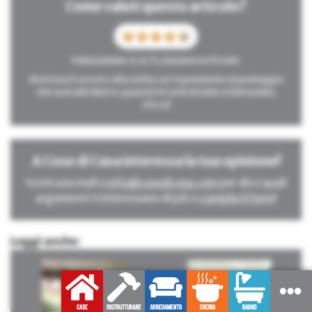
Come valuti questo articolo?
Valutazione: 4.4 / 5, basato su 15 voti.
Avvicina il cursore alla stella corrispondente al punteggio
che vuoi attribuire; quando le vedrai tutte evidenziate,
clicca!
A Cose di Casa interessa la tua opinione!
Scrivi una mail a
info@cosedicasa.com
per dirci quali
argomenti ti interessano di più o
compila il form
!
Leggi anche: