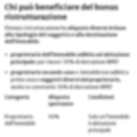
Chi può beneficiare del bonus
ristrutturazione
Il bonus ristrutturazione ha
aliquote diverse in base
alla tipologia del soggetto e alla destinazione
dell’immobile
.
proprietario dell’immobile adibito ad abitazione
principale
: per i lavori 50% di detrazione IRPEF
proprietario seconde case
o immobili non adibiti a
prima casa e
soggetti diversi dal proprietario
,
anche se conviventi: 36% di detrazione IRPEF
Categoria
Aliquota
Condizioni
spettante
Proprietario
50%
Solo se l’immobile
dell’immobile
è abitazione
principale