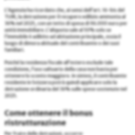
L’Agenzia ha ricordato che, ai sensi dell’art. 16-bis del
TUIR, la detrazione per il recupero edilizio ammonta al
36% nel 2025, con un tetto di spesa di 96.000 euro per
unità immobiliare. L’aliquota sale al 50% solo se
l’immobile è adibito ad abitazione principale, ossia il
luogo di dimora abituale del contribuente o dei suoi
familiari.
Poiché la residenza fiscale all’estero esclude tale
condizione, l’uso saltuario della casa non basta per
ottenere lo sconto maggiore. In sintesi, il contribuente
residente in Svizzera potrà quindi applicare solo la
detrazione ordinaria del 36% sulle spese sostenute nel
2025.
Come ottenere il bonus
ristrutturazione
Per fruire delle detrazioni, occorre: