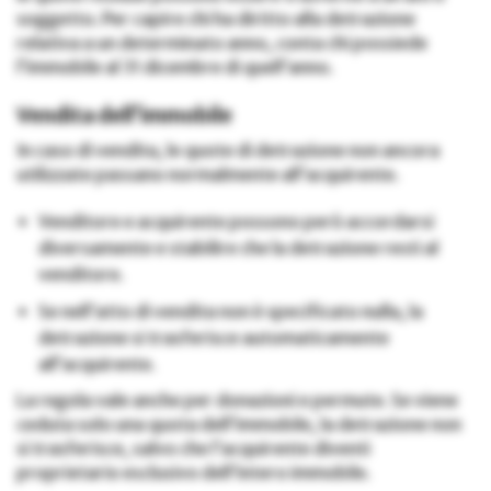
soggetto. Per capire chi ha diritto alla detrazione
relativa a un determinato anno, conta chi possiede
l’immobile al 31 dicembre di quell’anno.
Vendita dell’immobile
In caso di vendita, le quote di detrazione non ancora
utilizzate passano normalmente all’acquirente.
Venditore e acquirente possono però accordarsi
diversamente e stabilire che la detrazione resti al
venditore.
Se nell’atto di vendita non è specificato nulla, la
detrazione si trasferisce automaticamente
all’acquirente.
La regola vale anche per donazioni e permute. Se viene
ceduta solo una quota dell’immobile, la detrazione non
si trasferisce, salvo che l’acquirente diventi
proprietario esclusivo dell’intero immobile.