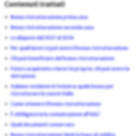
Contenuti trattati
Bonus ristrutturazione prima casa
Bonus ristrutturazione seconda casa
Le aliquote dal 2027 al 2034
Per quali lavori si può avere il bonus ristrutturazione
Chi può beneficiare del bonus ristrutturazione
Futuro acquirente e lavori in proprio: chi può avere la
detrazione
Italiano residente in Svizzera: quale bonus per
ristrutturare la casa in Italia
Come ottenere il bonus ristrutturazione
È obbligatoria la comunicazione all’ASL?
Quali documenti conservare
Bonus ristrutturazione: limiti in base al reddito