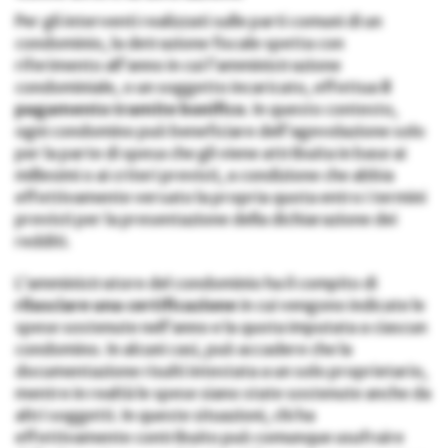
Per gli interventi realizzati sulle parti comuni di un
condominio, la detrazione fiscale spetta con
riferimento all’anno in cui l’amministrazione
condominiale, o un soggetto incaricato, effettua
il
pagamento tramite bonifico
. In questo contesto,
ogni condomino può beneficiare dell’agevolazione solo
per la parte di spesa che gli viene attribuita in base ai
millesimi o ai criteri previsti, a condizione che abbia
effettivamente versato la propria quota entro i termini
previsti per la presentazione della dichiarazione dei
redditi.
L’amministratore del condominio ha il compito di
rilasciare una certificazione
in cui vengono indicate le
spese sostenute nell’anno e la quota imputata a ciascun
condomino. In alcuni casi, può accadere che la
documentazione risulti intestata a un solo proprietario,
mentre in realtà le spese siano state sostenute anche da
altri soggetti. In queste situazioni, chi ha
effettivamente contribuito può comunque usufruire