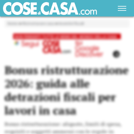
Home
»
Ristrutturare casa
»
Incentivi fiscali
Bonus ristrutturazione
2026: guida alle
detrazioni fiscali per
lavori in casa
Bonus ristrutturazione: aliquote, limiti di spesa,
requisiti e soggetti ammessi con le regole in