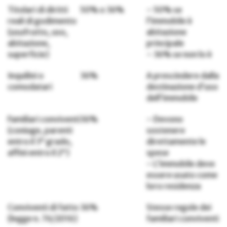
Titolari di diritti
50% o 36%
– 50% se
reali di godimento
l’immobile è
(usufrutto, uso,
abitazione
abitazione,
principale
superficie)
– 36% se non lo è
Inquilini o
36%
A prescindere dalla
comodatari
destinazione d’uso
dell’immobile
Familiari conviventi
36%
– Devono
(coniuge, parenti
sostenere
entro il 3° grado,
direttamente le
affini entro il 2°)
spese
– L’immobile deve
essere usato come
loro residenza
Conviventi di fatto
36%
Stesse regole dei
(legge n. 76/2016)
familiari conviventi