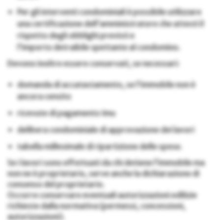
Per gli interventi condominiali è possibile utilizzare
una certificazione dell’amministratore che attesti il
rispetto degli obblighi previsti e
l’importo detraibile spettante al condomino.
Devono inoltre essere conservati, se necessari:
domanda di accatastamento, se l’immobile non è
ancora censito
ricevute di pagamento Imu
delibera condominiale di approvazione dei lavori
tabella millesimale di ripartizione delle spese.
Se i lavori sono effettuati da chi detiene l’immobile ma
non ne è proprietario, serve anche la dichiarazione di
consenso del proprietario.
Occorre conservare eventuali autorizzazioni edilizie
richieste dalla normativa (permessi, concessioni,
autorizzazioni).