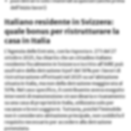
puoi detrarre solo i materiali acquistati (anche prima
dell’inizio lavori)
Italiano residente in Svizzera:
quale bonus per ristrutturare la
casa in Italia
L’Agenzia delle Entrate, con la risposta n. 273 del 27
ottobre 2025, ha chiarito che un cittadino italiano
residente fiscalmente in Svizzera e iscritto all’AIRE può
usufruire della detrazione Irpef del 36% per i lavori di
ristrutturazione effettuati nel 2025 su un’abitazione
situata in Italia, ma non della detrazione maggiorata al
50%. Nel caso specifico, il contribuente aveva eseguito
interventi di manutenzione straordinaria e risanamento
su una casa di proprietà in Italia, utilizzata solo per
vacanze e brevi soggiorni. Tuttavia, poiché l’immobile
non è considerato abitazione principale, non soddisfa il
requisito necessario per accedere alla detrazione
potenziata.