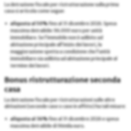
La detrazione fiscale per ristrutturazione sulla prima
casa si articola come segue:
aliquota al 50%
fino al 31 dicembre 2026. Spesa
massima detraibile: 96.000 euro per unità
immobiliare. Se l’immobile non è adibito ad
abitazione principale all’inizio dei lavori, la
maggiorazione spetta a condizione che l’unità
immobiliare sia adibita ad abitazione principale al
termine dei lavori.
Bonus ristrutturazione seconda
casa
La detrazione fiscale per ristrutturazioni sulle altre
abitazioni (seconde case o case in affitto) ha tali misure:
aliquota al 36%
fino al 31 dicembre 2026 e spesa
massima detraibile di 96mila euro.