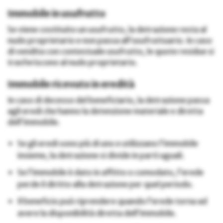
Immobile in usufrutto
Se viene costituito un usufrutto, la detrazione resta al
nudo proprietario e non passa all’usufruttuario. In caso
di vendita con contestuale usufrutto, le quote residue si
trasferiscono al nudo proprietario.
Immobile ricevuto in eredità
In caso di decesso del beneficiario, la detrazione passa
agli eredi che hanno la detenzione materiale e diretta
dell’immobile.
Se gli eredi sono più di uno e utilizzano l’immobile
insieme, la detrazione si divide in parti uguali.
Se l’immobile è dato in affitto o comodato, l’erede
perde il diritto alla detrazione per quel periodo.
Il beneficio può riprendere quando l’erede torna ad
avere la disponibilità diretta dell’immobile.