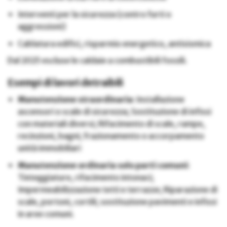
Interventi per la sicurezza (contro furti o
aggressioni)
Cablatura edifici, risparmio energetico, antisismica
Dal 2025 escluse le caldaie a combustibili fossili.
Esempi di lavori detraibili
Manutenzione straordinaria
: Installazione
ascensori o scale di sicurezza; Sostituzione di infissi
con materiali diversi; Rifacimento di scale, rampe,
recinzioni, bagni; frazionamento o accorpamento
unità immobiliari
Manutenzione ordinaria solo parti comuni
:
Tinteggiature, rifacimento intonaci;
Impermeabilizzazione tetti e terrazze; Riparazione di
scale, portoni, cortili; sostituzione pavimenti e infissi
in aree comuni.