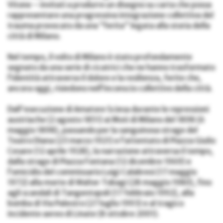
Vitone – invitati a produrre un disegno su carta che possa
rappresentare una progressiva integrazione collettiva del
trauma provocato da una “ferita” legata alla storia della
città di Milano.
Nel tempo, il volto di Milano è stato profondamente
segnato da una serie di cicatrici che ne hanno trasformato
l’identità attraverso il dolore e la resilienza, ferite che,
ancora oggi, risiedono nell’inconscio collettivo della città.
Dall'esecuzione di Amatore Sciesa durante le repressioni
austriache (2 agosto 1851) ai Moti di Milano del 1898 (6
maggio 1898), passando per la sanguinosa strage del
Teatro Diana (23 marzo 1921) e l’attentato di Piazza Giulio
Cesare (12 aprile 1928), la narrazione attraversa il tempo,
dalla strage di Piazza Fontana (12 dicembre 1969) e
l’omicidio del commissario Luigi Calabresi (17 maggio
1972) alla morte di Walter Tobagi (28 maggio 1980), fino
agli scandali di Tangentopoli (17 febbraio 1992), alla
bomba di Via Palestro (27 luglio 1993) e al tragico
incidente aereo di Linate (8 ottobre 2001).