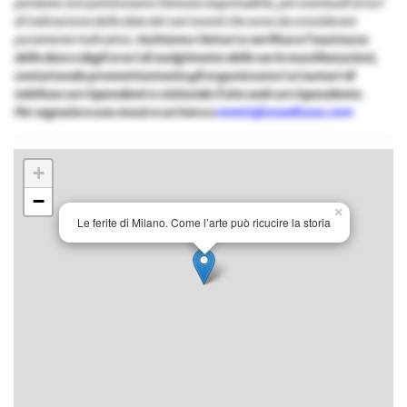
pertanto non potrà essere ritenuta responsabile, per eventuali errori
di indicazione delle date dei vari eventi che sono da considerare
puramente indicative.
Invitiamo i lettori a verificare l’esattezza
delle date e degli orari di svolgimento delle varie manifestazioni,
contattando preventivamente gli organizzatori ai numeri di
telefono corrispondenti o visitando il sito web corrispondente.
Per segnalare una mostra scrivere a
eventi@cosedicasa.com
+
−
×
Le ferite di Milano. Come l’arte può ricucire la storia