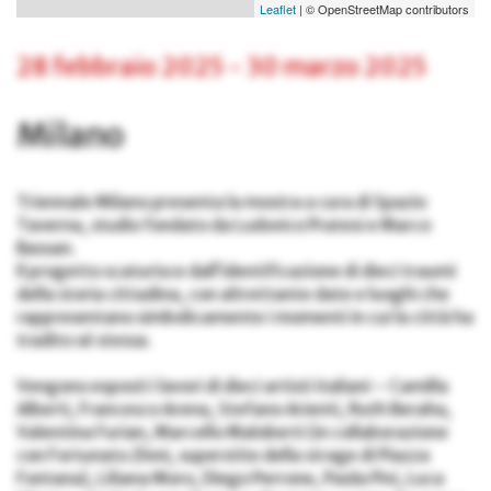
Leaflet
| © OpenStreetMap contributors
28 febbraio 2025
-
30 marzo 2025
Milano
Triennale Milano presenta la mostra a cura di Spazio
Taverna, studio fondato da Ludovico Pratesi e Marco
Bassan.
Il progetto scaturisce dall’identificazione di dieci traumi
della storia cittadina, con altrettante date e luoghi che
rappresentano simbolicamente i momenti in cui la città ha
tradito sé stessa.
Vengono esposti i lavori di dieci artisti italiani – Camilla
Alberti, Francesco Arena, Stefano Arienti, Ruth Beraha,
Valentina Furian, Marcello Maloberti (in collaborazione
con Fortunato Zinni, superstite della strage di Piazza
Fontana), Liliana Moro, Diego Perrone, Paola Pivi, Luca