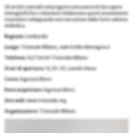
Gli artisti coinvolti nel progetto attraverso le loro opere
immaginifiche e visionarie rielaborano questi avvenimenti
traumatici sviluppando una narrazione dalla forte valenza
simbolica.
Regione:
Lombardia
Luogo:
Triennale Milano, viale Emilio Alemagna 6
Telefono:
02/724341 Triennale Milano
Orari di apertura:
10,30-20. Lunedì chiuso
Costo:
Ingresso libero
Dove acquistare:
Ingresso libero
Sito web:
www.triennale.org
Organizzatore:
Triennale Milano