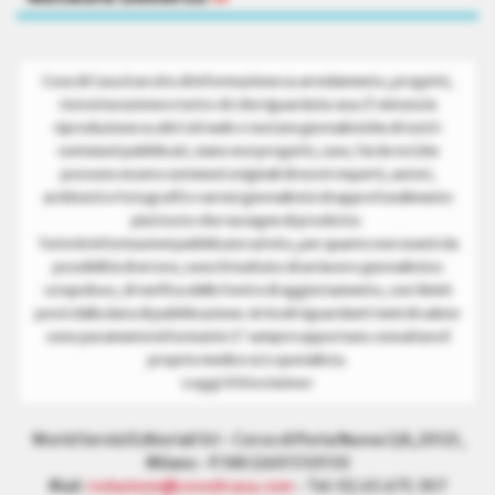
Cose di Casa è un sito di informazione su arredamento, progetti,
ristrutturazione e tutto ciò che riguarda la casa. È vietata la
riproduzione su altri siti web o testate giornalistiche di tutti i
contenuti pubblicati, siano essi progetti, case, fai da te (che
possono essere contenuti originali di nostri esperti, autori,
architetti e fotografi) o servizi giornalistici di approfondimento
piuttosto che rassegne di prodotto.
Tutte le informazioni pubblicate sul sito, per quanto non esenti da
possibilità di errore, sono il risultato di un lavoro giornalistico
scrupoloso, di verifica delle fonti e di aggiornamento, con i limiti
posti dalla data di pubblicazione. Articoli riguardanti temi di salute
sono puramente informativi. E’ sempre opportuno consultare il
proprio medico e/o specialista.
Leggi il Disclaimer
World Servizi Editoriali Srl - Corso di Porta Nuova 3/A, 20121,
Milano - P.IVA 12601550150
Mail:
redazione@cosedicasa.com
- Tel: 02.63.675.307