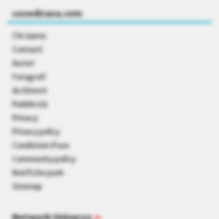
cosedicasa.com
Chi siamo
Contatti
Autori
Fotografi
Architetti
Pubblicità
Privacy
Privacy policy
Condizioni d’uso
Community policy
Notifiche push
Sitemap
Network Universo
»