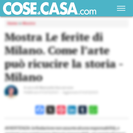
Home
»
Mostre
Mostra Le ferite di
Milano. Come l’arte
può ricucire la storia -
Milano
A cura di
Manuela Vaccarone
Pubblicato il
01/03/2025
Aggiornato il
01/03/2025
Facebook
X
Pinterest
LinkedIn
Tumblr
WhatsApp
AVVERTENZA: la Redazione non assume alcuna responsabilità, e