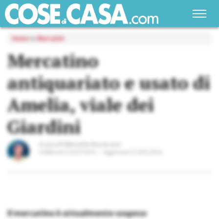
Home
»
Mercatini
Mercatino
antiquariato e usato
di
Amelia, viale dei
Giardini
A cura di
Manuela Vaccarone
Pubblicato il
22/07/2015
Aggiornato il
23/05/2024
Il mercatino è attualmente sospeso