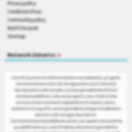
Privacy policy
Condizioni d’uso
Community policy
Notifiche push
Sitemap
Network Universo
»
Cose di Casa è un sito di informazione su arredamento, progetti,
ristrutturazione e tutto ciò che riguarda la casa. È vietata la
riproduzione su altri siti web o testate giornalistiche di tutti i
contenuti pubblicati, siano essi progetti, case, fai da te (che
possono essere contenuti originali di nostri esperti, autori,
architetti e fotografi) o servizi giornalistici di approfondimento
piuttosto che rassegne di prodotto.
Tutte le informazioni pubblicate sul sito, per quanto non esenti da
possibilità di errore, sono il risultato di un lavoro giornalistico