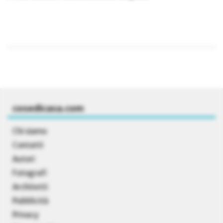
cosedicasa.com
Chi siamo
Contatti
Autori
Fotografi
Architetti
Pubblicità
Privacy